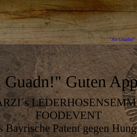
"An Guadn!" 
 Guadn!" Guten Appe
ARZI´s LEDERHOSENSEMM
FOODEVENT
 Bayrische Patent gegen Hung