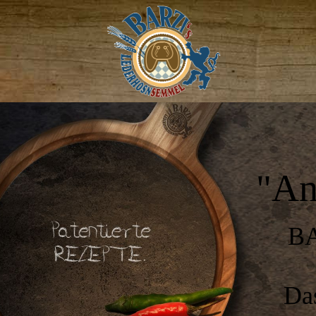
"An
B
Das