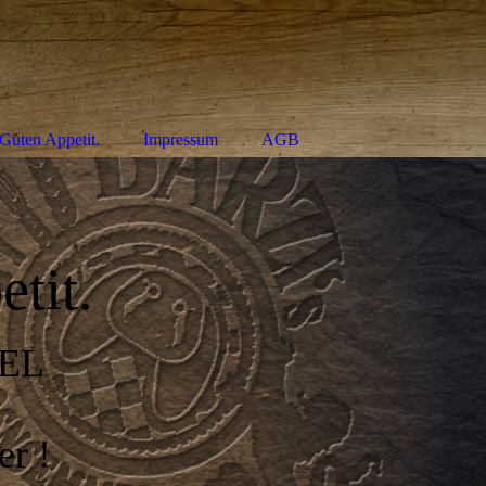
Guten Appetit.
Impressum
AGB
tit.
EL
er !