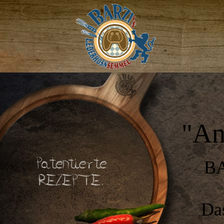
"An
B
Das