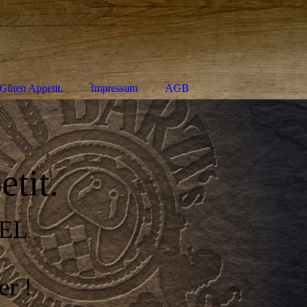
Guten Appetit.
Impressum
AGB
tit.
EL
er !