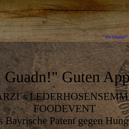
"An Guadn!" 
 Guadn!" Guten Appe
ARZI´s LEDERHOSENSEMM
FOODEVENT
 Bayrische Patent gegen Hung